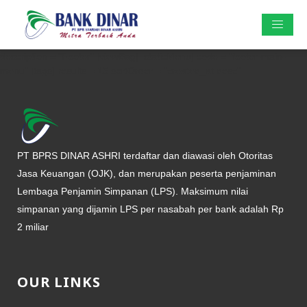
description = "Footer" [viewBag] [staticMenu] code = "footer-main-
menu" [tags] results = 15 sortOrder = "created_at desc"
PT BPRS DINAR ASHRI terdaftar dan diawasi oleh Otoritas
Jasa Keuangan (OJK), dan merupakan peserta penjaminan
Lembaga Penjamin Simpanan (LPS). Maksimum nilai
simpanan yang dijamin LPS per nasabah per bank adalah Rp
2 miliar
OUR LINKS