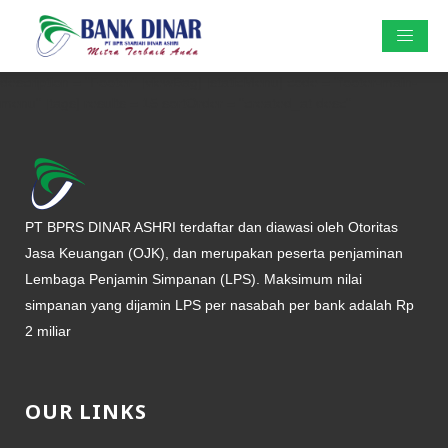
description = "Footer" [viewBag] [staticMenu] code = "footer-main-
menu" [tags] results = 15 sortOrder = "created_at desc"
PT BPRS DINAR ASHRI terdaftar dan diawasi oleh Otoritas
Jasa Keuangan (OJK), dan merupakan peserta penjaminan
Lembaga Penjamin Simpanan (LPS). Maksimum nilai
simpanan yang dijamin LPS per nasabah per bank adalah Rp
2 miliar
OUR LINKS