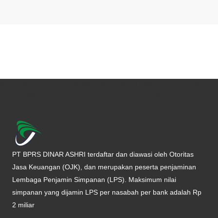
description = "Footer" [viewBag] [staticMenu] code = "footer-main-
menu" [tags] results = 15 sortOrder = "created_at desc"
PT BPRS DINAR ASHRI terdaftar dan diawasi oleh Otoritas
Jasa Keuangan (OJK), dan merupakan peserta penjaminan
Lembaga Penjamin Simpanan (LPS). Maksimum nilai
simpanan yang dijamin LPS per nasabah per bank adalah Rp
2 miliar