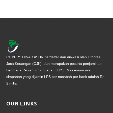
description = "Footer" [viewBag] [staticMenu] code = "footer-main-
menu" [tags] results = 15 sortOrder = "created_at desc"
PT BPRS DINAR ASHRI terdaftar dan diawasi oleh Otoritas
Jasa Keuangan (OJK), dan merupakan peserta penjaminan
Lembaga Penjamin Simpanan (LPS). Maksimum nilai
simpanan yang dijamin LPS per nasabah per bank adalah Rp
2 miliar
OUR LINKS