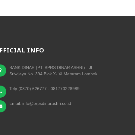
FFICIAL INFO
BANK DINAR (PT. BPRS DINAR ASHRI) - Jl.
Sriwijaya No. 394 Blok X- XI Mataram Lombok
Telp (0370) 626777 - 081770228989
Email: info@brpsdinarashri.co.id