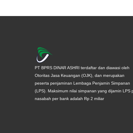
description = "Footer" [viewBag] [staticMenu] code = "footer-main-menu
PT BPRS DINAR ASHRI terdaftar dan diawasi oleh
Otoritas Jasa Keuangan (OJK), dan merupakan
peserta penjaminan Lembaga Penjamin Simpanan
(LPS). Maksimum nilai simpanan yang dijamin LPS 
nasabah per bank adalah Rp 2 miliar