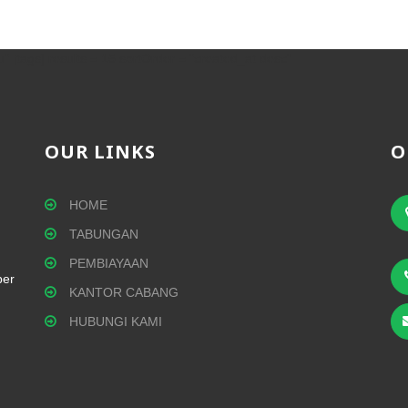
" [tags] results = 15 sortOrder = "created_at desc"
OUR LINKS
O
HOME
TABUNGAN
PEMBIAYAAN
per
KANTOR CABANG
HUBUNGI KAMI