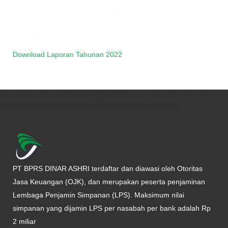
Download Laporan Tahunan 2022
description = "Footer" [viewBag] [staticMenu] code = "footer-main-
menu" [tags] results = 15 sortOrder = "created_at desc"
PT BPRS DINAR ASHRI terdaftar dan diawasi oleh Otoritas
Jasa Keuangan (OJK), dan merupakan peserta penjaminan
Lembaga Penjamin Simpanan (LPS). Maksimum nilai
simpanan yang dijamin LPS per nasabah per bank adalah Rp
2 miliar