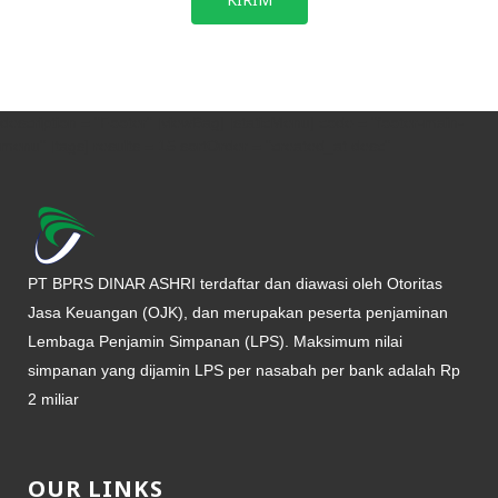
description = "Footer" [viewBag] [staticMenu] code = "footer-main-
menu" [tags] results = 15 sortOrder = "created_at desc"
PT BPRS DINAR ASHRI terdaftar dan diawasi oleh Otoritas
Jasa Keuangan (OJK), dan merupakan peserta penjaminan
Lembaga Penjamin Simpanan (LPS). Maksimum nilai
simpanan yang dijamin LPS per nasabah per bank adalah Rp
2 miliar
OUR LINKS