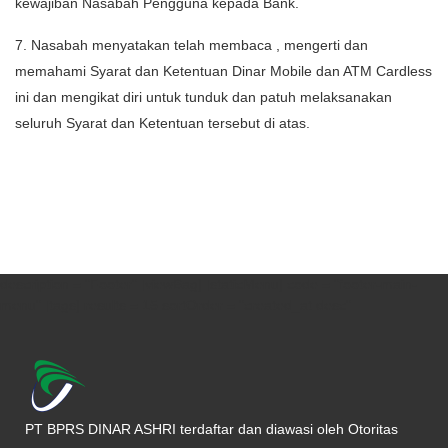
kewajiban Nasabah Pengguna kepada Bank.
7. Nasabah menyatakan telah membaca , mengerti dan
memahami Syarat dan Ketentuan Dinar Mobile dan ATM Cardless
ini dan mengikat diri untuk tunduk dan patuh melaksanakan
seluruh Syarat dan Ketentuan tersebut di atas.
description = "Footer" [viewBag] [staticMenu] code = "footer-main-
menu" [tags] results = 15 sortOrder = "created_at desc"
PT BPRS DINAR ASHRI terdaftar dan diawasi oleh Otoritas