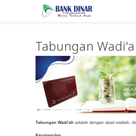
Tabungan Wadi'a
Tabungan Wadi'ah
adalah dengan akad wadiah, dima
Keunggulan