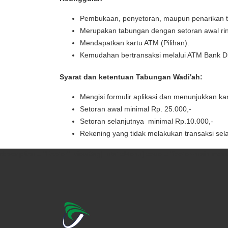
Pembukaan, penyetoran, maupun penarikan t
Merupakan tabungan dengan setoran awal ri
Mendapatkan kartu ATM (Pilihan).
Kemudahan bertransaksi melalui ATM Bank Di
Syarat dan ketentuan Tabungan Wadi'ah:
Mengisi formulir aplikasi dan menunjukkan ka
Setoran awal minimal Rp. 25.000,-
Setoran selanjutnya minimal Rp.10.000,-
Rekening yang tidak melakukan transaksi sel
description = "Footer" [viewBag] [staticMenu] code = "footer-main-menu