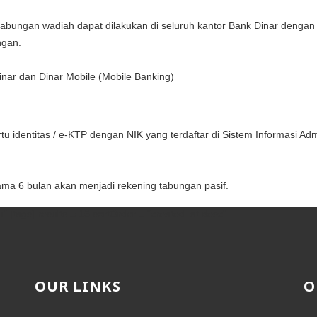
abungan wadiah dapat dilakukan di seluruh kantor Bank Dinar deng
ngan.
nar dan Dinar Mobile (Mobile Banking)
rtu identitas / e-KTP dengan NIK yang terdaftar di Sistem Informasi A
ama 6 bulan akan menjadi rekening tabungan pasif.
" [tags] results = 15 sortOrder = "created_at desc"
OUR LINKS
O