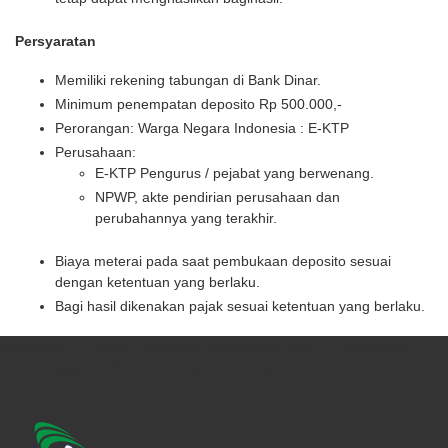
Persyaratan
Memiliki rekening tabungan di Bank Dinar.
Minimum penempatan deposito Rp 500.000,-
Perorangan: Warga Negara Indonesia : E-KTP
Perusahaan:
E-KTP Pengurus / pejabat yang berwenang.
NPWP, akte pendirian perusahaan dan
perubahannya yang terakhir.
Biaya meterai pada saat pembukaan deposito sesuai
dengan ketentuan yang berlaku.
Bagi hasil dikenakan pajak sesuai ketentuan yang berlaku.
description = "Footer" [viewBag] [staticMenu] code = "footer-main-
menu" [tags] results = 15 sortOrder = "created_at desc"