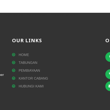
" [tags] results = 15 sortOrder = "created_at desc"
OUR LINKS
O
HOME
TABUNGAN
PEMBIAYAAN
per
KANTOR CABANG
HUBUNGI KAMI