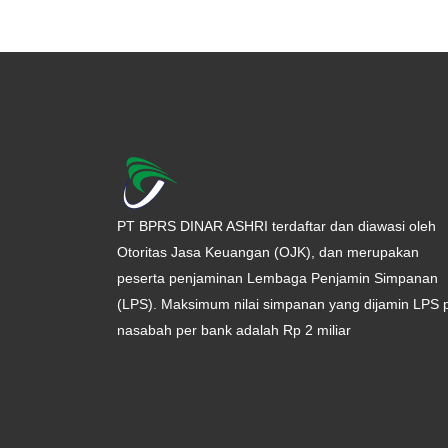
description = "Footer" [viewBag] [staticMenu] code = "footer-main-menu
PT BPRS DINAR ASHRI terdaftar dan diawasi oleh
Otoritas Jasa Keuangan (OJK), dan merupakan
peserta penjaminan Lembaga Penjamin Simpanan
(LPS). Maksimum nilai simpanan yang dijamin LPS 
nasabah per bank adalah Rp 2 miliar