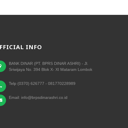
FFICIAL INFO
BANK DINAR (PT. BPRS DINAR ASHRI) - Jl.
Sriwijaya No. 394 Blok X- XI Mataram Lombok
Telp (0370) 626777 - 081770228989
Email: info@brpsdinarashri.co.id