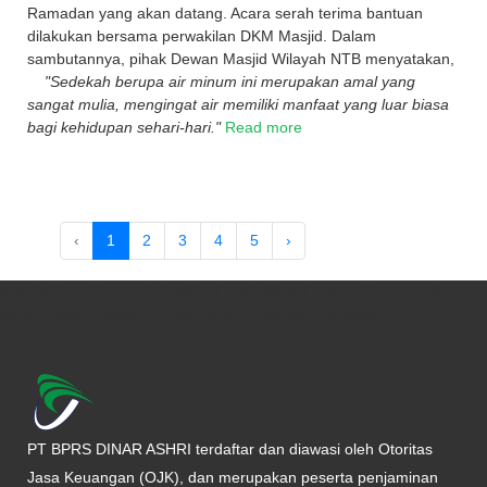
Ramadan yang akan datang. Acara serah terima bantuan
dilakukan bersama perwakilan DKM Masjid. Dalam
sambutannya, pihak Dewan Masjid Wilayah NTB menyatakan,
"Sedekah berupa air minum ini merupakan amal yang
sangat mulia, mengingat air memiliki manfaat yang luar biasa
bagi kehidupan sehari-hari."
Read more
‹
1
2
3
4
5
›
description = "Footer" [viewBag] [staticMenu] code = "footer-main-
menu" [tags] results = 15 sortOrder = "created_at desc"
PT BPRS DINAR ASHRI terdaftar dan diawasi oleh Otoritas
Jasa Keuangan (OJK), dan merupakan peserta penjaminan