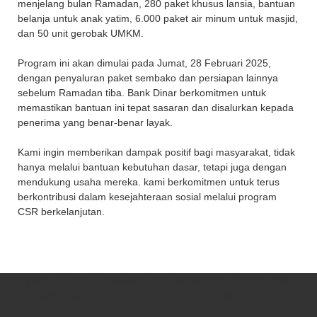
menjelang bulan Ramadan, 280 paket khusus lansia, bantuan
belanja untuk anak yatim, 6.000 paket air minum untuk masjid,
dan 50 unit gerobak UMKM.
Program ini akan dimulai pada Jumat, 28 Februari 2025,
dengan penyaluran paket sembako dan persiapan lainnya
sebelum Ramadan tiba. Bank Dinar berkomitmen untuk
memastikan bantuan ini tepat sasaran dan disalurkan kepada
penerima yang benar-benar layak.
Kami ingin memberikan dampak positif bagi masyarakat, tidak
hanya melalui bantuan kebutuhan dasar, tetapi juga dengan
mendukung usaha mereka. kami berkomitmen untuk terus
berkontribusi dalam kesejahteraan sosial melalui program
CSR berkelanjutan.
description = "Footer" [viewBag] [staticMenu] code = "footer-main-
menu" [tags] results = 15 sortOrder = "created_at desc"