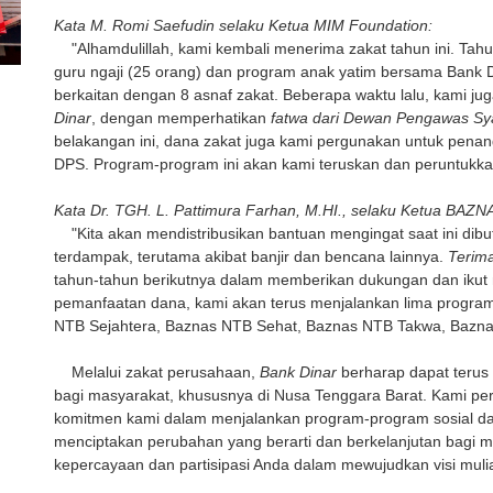
Kata M. Romi Saefudin selaku Ketua MIM Foundation:
"Alhamdulillah, kami kembali menerima zakat tahun ini. Tahun 
guru ngaji (25 orang) dan program anak yatim bersama Bank 
berkaitan dengan 8 asnaf zakat. Beberapa waktu lalu, kami 
Dinar
, dengan memperhatikan
fatwa dari Dewan Pengawas Sy
belakangan ini, dana zakat juga kami pergunakan untuk pena
DPS. Program-program ini akan kami teruskan dan peruntukka
Kata Dr. TGH. L. Pattimura Farhan, M.HI., selaku Ketua BAZ
"Kita akan mendistribusikan bantuan mengingat saat ini dibut
terdampak, terutama akibat banjir dan bencana lainnya.
Terima
tahun-tahun berikutnya dalam memberikan dukungan dan ikut
pemanfaatan dana, kami akan terus menjalankan lima progra
NTB Sejahtera, Baznas NTB Sehat, Baznas NTB Takwa, Bazna
Melalui zakat perusahaan,
Bank Dinar
berharap dapat terus
bagi masyarakat, khususnya di Nusa Tenggara Barat. Kami 
komitmen kami dalam menjalankan program-program sosial d
menciptakan perubahan yang berarti dan berkelanjutan bagi 
kepercayaan dan partisipasi Anda dalam mewujudkan visi mulia