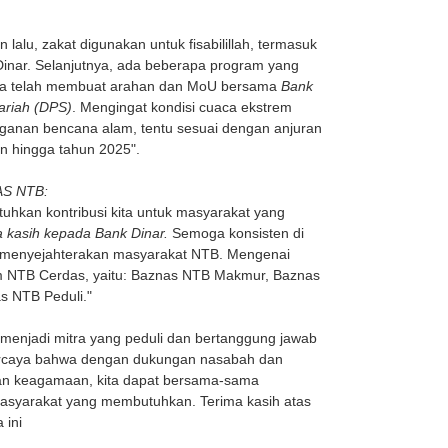
lalu, zakat digunakan untuk fisabilillah, termasuk
Dinar. Selanjutnya, ada beberapa program yang
juga telah membuat arahan dan MoU bersama
Bank
ariah (DPS)
. Mengingat kondisi cuaca ekstrem
nganan bencana alam, tentu sesuai dengan anjuran
n hingga tahun 2025".
NAS NTB:
uhkan kontribusi kita untuk masyarakat yang
 kasih kepada Bank Dinar.
Semoga konsisten di
 menyejahterakan masyarakat NTB.
Mengenai
m NTB Cerdas, yaitu: Baznas NTB Makmur, Baznas
s NTB Peduli."
 menjadi mitra yang peduli dan bertanggung jawab
percaya bahwa dengan dukungan nasabah dan
an keagamaan, kita dapat bersama-sama
masyarakat yang membutuhkan. Terima kasih atas
 ini