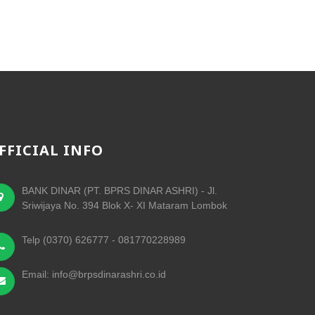
FFICIAL INFO
BANK DINAR (PT. BPRS DINAR ASHRI) - Jl.
Sriwijaya No. 394 Blok X- XI Mataram Lombok
Telp (0370) 626777 - 081770228989
Email: info@brpsdinarashri.co.id