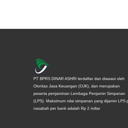
description = "Footer" [viewBag] [staticMenu] code = "footer-main-menu
PT BPRS DINAR ASHRI terdaftar dan diawasi oleh
Otoritas Jasa Keuangan (OJK), dan merupakan
peserta penjaminan Lembaga Penjamin Simpanan
(LPS). Maksimum nilai simpanan yang dijamin LPS 
nasabah per bank adalah Rp 2 miliar