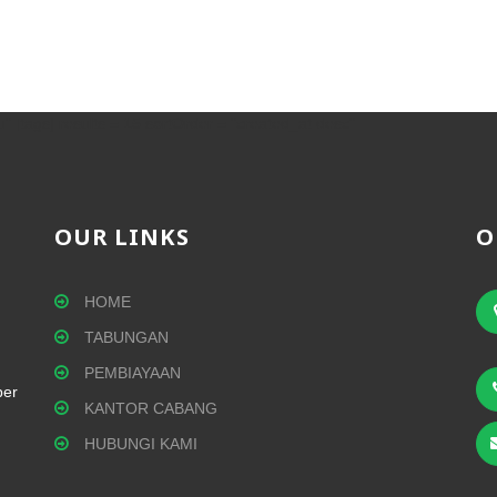
" [tags] results = 15 sortOrder = "created_at desc"
OUR LINKS
O
HOME
TABUNGAN
PEMBIAYAAN
per
KANTOR CABANG
HUBUNGI KAMI