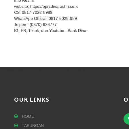
Info Resmi
website: https://bprsdinarashri.co.id
CS: 0817-7022-8989
WhatsApp Official: 0817-6028-989
Telpon : (0370) 626777
IG, FB, Tiktok, dan Youtube : Bank Dinar
" [tags] results = 15 sortOrder = "created_at desc"
OUR LINKS
O
HOME
TABUNGAN