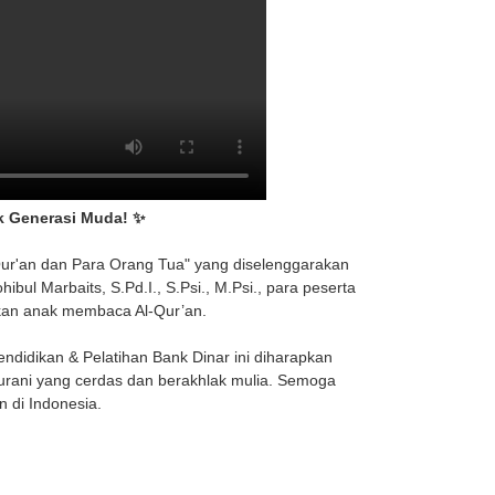
k Generasi Muda! ✨
ur'an dan Para Orang Tua" yang diselenggarakan
bul Marbaits, S.Pd.I., S.Psi., M.Psi., para peserta
rkan anak membaca Al-Qur’an.
didikan & Pelatihan Bank Dinar ini diharapkan
ani yang cerdas dan berakhlak mulia. Semoga
 di Indonesia.