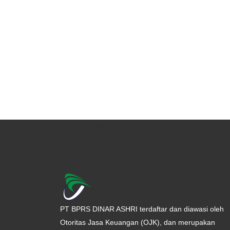
description = "Footer" [viewBag] [staticMenu] code = "footer-main-menu
PT BPRS DINAR ASHRI terdaftar dan diawasi oleh
Otoritas Jasa Keuangan (OJK), dan merupakan