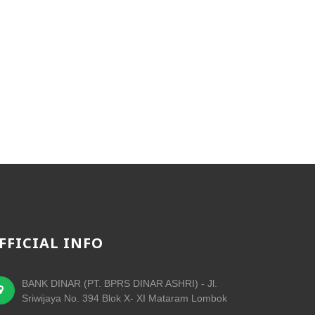
FFICIAL INFO
BANK DINAR (PT. BPRS DINAR ASHRI) - Jl.
Sriwijaya No. 394 Blok X- XI Mataram Lombok